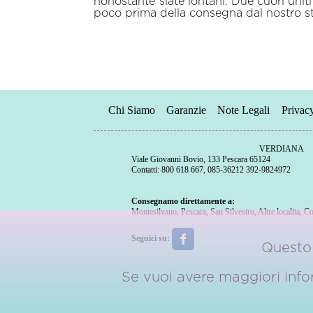
nonostante siate lontani. Due cuori unit
poco prima della consegna dal nostro sta
Chi Siamo
Garanzie
Note Legali
Privac
VERDIANA
Viale Giovanni Bovio, 133 Pescara 65124
Contatti: 800 618 667, 085-36212 392-9824972
Consegnamo direttamente a:
Montesilvano
,
Pescara
,
San Silvestro
,
Altre localita
,
Co
Seguici su:
Questo 
Se vuoi avere maggiori inform