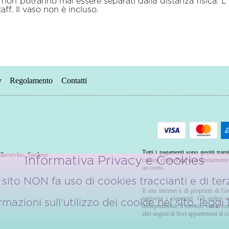
i non potranno mai essere separati dalla distanza fisica.
ff. Il vaso non è incluso.
y
Regolamento
Contatti
Tutti i pagamenti sono gestiti trami
llecorvino
,
Spoltore
Informativa Privacy e Cookies
con un conto PayPal o direttamente u
un conto.
sito NON fa uso di cookies traccianti e di terz
Il sito internet è di proprietà di G
aggiorna i contenuti. Gli ordini 
azioni sull'utilizzo dei cookie nel sito, leggi
indisponibilità, il servizio verra' 
altri negozi di fiori appartenenti al ci