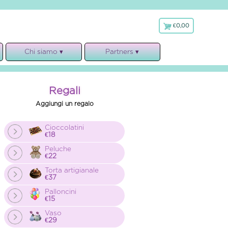
€0,00
€
0,00
Chi siamo ▾
Partners ▾
Chi siamo
Faxiflora
Garanzie
Bloom’s Accademy
Regali
Note Legali
Aggiungi un regalo
Privacy, cookies e GDPR
Regolamento
Cioccolatini
€18
Peluche
€22
Torta artigianale
€37
Palloncini
€15
Vaso
€29