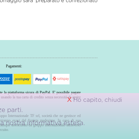
 L'omaggio sara' preparato e confezionato
Pagamenti:
te la piattaforma sicura di PayPal. E' possibile pagare
sando la tua carta di credito senza necessità di aprire
X
Ho capito, chiudi
e parti.
ruppo Internazionale TF srl, società che ne gestisce ed
verranno evasi dal fiorista medesimo. In caso di sua
 la nostra
informativa estesa.
comunque asssicurato da gruppo internazionale attraverso
rcuito.