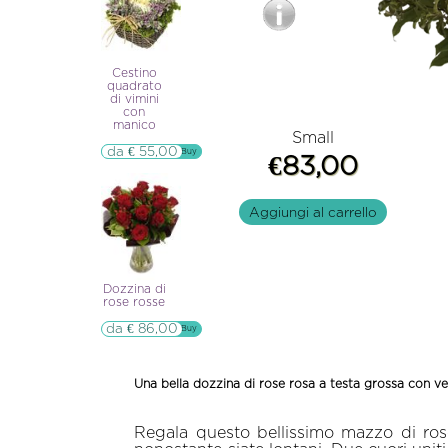
Cestino
quadrato
di vimini
con
manico
Small
da € 55,00
▷▷ Buy
€83,00
Aggiungi al carrello
Dozzina di
rose rosse
da € 86,00
▷▷ Buy
Una bella dozzina di rose rosa a testa grossa con v
Regala questo bellissimo mazzo di rose