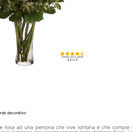
Votato da:
1
utenti
4.4
su
5
erde decorativo
 rosa ad una persona che vive lontana e che compie gli a