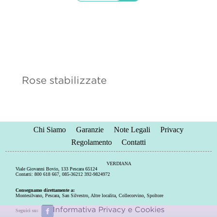
Rose stabilizzate
Chi Siamo
Garanzie
Note Legali
Privacy
Regolamento
Contatti
VERDIANA
Viale Giovanni Bovio, 133 Pescara 65124
Contatti: 800 618 667, 085-36212 392-9824972
Consegnamo direttamente a:
Montesilvano
,
Pescara
,
San Silvestro
,
Altre localita
,
Collecorvino
,
Spoltore
Informativa Privacy e Cookies
Seguici su: