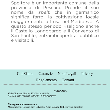
Spoltore è un importante comune della
provincia di Pescara. Prende il suo
nome da
spelt
, che in germanico
significa farro, la coltivazione locale
maggiormente diffusa nel Medioevo. A
questo stesso periodo risalgono anche
il Castello Longobardo e il Convento di
San Panfilo, entrambi aperti al pubblico
e visitabili.
Chi Siamo
Garanzie
Note Legali
Privacy
Regolamento
Contatti
VERDIANA
Viale Giovanni Bovio, 133 Pescara 65124
Contatti: 800 618 667, 085-36212 392-9824972
Consegnamo direttamente a:
Montesilvano
,
Pescara
,
San Silvestro
,
Altre localita
,
Collecorvino
,
Spoltore