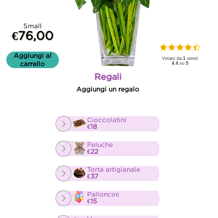
Small
€76,00
Aggiungi al
Votato da:
1
utenti
carrello
4.4
su
5
Regali
Aggiungi un regalo
Cioccolatini
€18
Peluche
€22
Torta artigianale
€37
Palloncini
€15