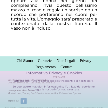
oppure alla nonna nel giorno del
compleanno. Invia questo bellissimo
mazzo di rose e regala un sorriso ed un
ricordo che porteranno nel cuore per
tutta la vita. L'omaggio sara' preparato e
confezionato dalla nostra fioreria. Il
vaso non è incluso.
Chi Siamo
Garanzie
Note Legali
Privacy
Regolamento
Contatti
Informativa Privacy e Cookies
VERDIANA
Viale Giovanni Bovio, 133 Pescara 65124
Questo sito NON fa uso di cookies traccianti e di terze parti.
Contatti: 800 618 667, 085-36212 392-9824972
Se vuoi avere maggiori informazioni sull'utilizzo dei cookie nel
sito, leggi la nostra
informativa estesa.
Consegnamo direttamente a:
Montesilvano
,
Pescara
,
San Silvestro
,
Altre localita
,
Collecorvino
,
Spoltore
Seguici su:
Il sito internet è di proprietà di Gruppo Internazionale TF srl, società che ne gestisce ed aggiorna i contenuti. Gli ordini verranno evasi dal