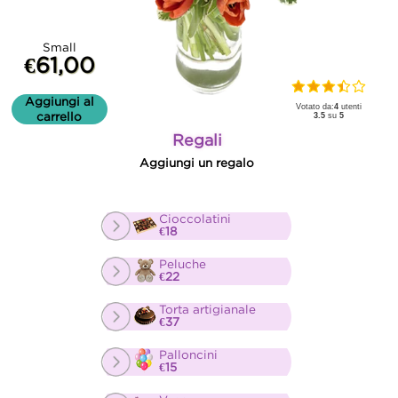
Small
€61,00
Aggiungi al
Votato da:
4
utenti
carrello
3.5
su
5
Regali
Aggiungi un regalo
Cioccolatini
€18
Peluche
€22
Torta artigianale
€37
Palloncini
€15