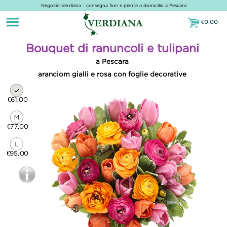
Negozio Verdiana - consegna fiori e piante a domicilio a Pescara
€
0,00
€0,00
Bouquet di ranuncoli e tulipani
a Pescara
aranciom gialli e rosa con foglie decorative
€61,00
€77,00
€95,00