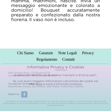
mamma, matrimoni, nascite. Invia un
messaggio emozionante e colorato a
domicilio! Bouquet accuratamente
preparato e confezionato dalla nostra
fioreria. Il vaso non è incluso.
Chi Siamo
Garanzie
Note Legali
Privacy
Regolamento
Contatti
Informativa Privacy e Cookies
VERDIANA
Viale Giovanni Bovio, 133 Pescara 65124
Questo sito NON fa uso di cookies traccianti e di terze parti.
Contatti: 800 618 667, 085-36212 392-9824972
Se vuoi avere maggiori informazioni sull'utilizzo dei cookie nel
Consegnamo direttamente a:
sito, leggi la nostra
informativa estesa.
Montesilvano
,
Pescara
,
San Silvestro
,
Altre localita
,
Collecorvino
,
Spoltore
Seguici su:
Il sito internet è di proprietà di Gruppo Internazionale TF srl, società che ne gestisce ed aggiorna i contenuti. Gli ordini verranno evasi dal
fiorista medesimo. In caso di sua indisponibilità, il servizio verra' comunque asssicurato da gruppo internazionale attraverso altri negozi di fiori
appartenenti al circuito.